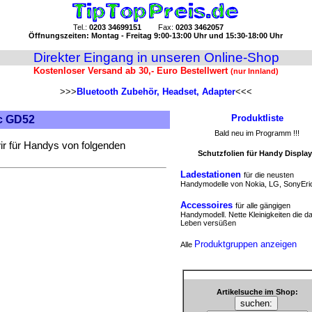
Tel.:
0203 34699151
Fax:
0203 3462057
Öffnungszeiten: Montag - Freitag 9:00-13:00 Uhr und 15:30-18:00 Uhr
Direkter Eingang in unseren Online-Shop
Kostenloser Versand ab 30,- Euro Bestellwert
(nur Innland)
>>>
Bluetooth Zubehör, Headset, Adapter
<<<
Produktliste
c GD52
Bald neu im Programm !!!
ir für Handys von folgenden
Schutzfolien für Handy Displa
Ladestationen
für die neusten
Handymodelle von Nokia, LG, SonyEri
Accessoires
für alle gängigen
Handymodell. Nette Kleinigkeiten die d
Leben versüßen
Produktgruppen anzeigen
Alle
Artikelsuche im Shop: