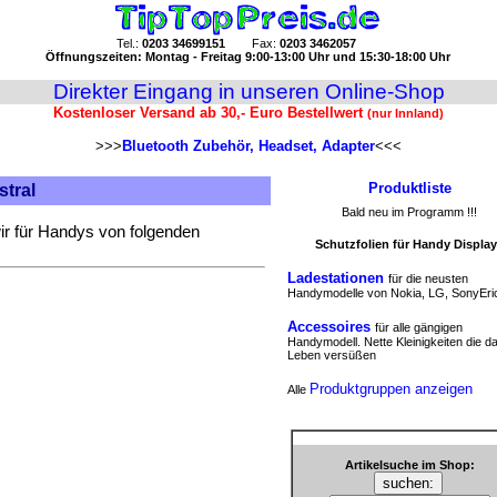
Tel.:
0203 34699151
Fax:
0203 3462057
Öffnungszeiten: Montag - Freitag 9:00-13:00 Uhr und 15:30-18:00 Uhr
Direkter Eingang in unseren Online-Shop
Kostenloser Versand ab 30,- Euro Bestellwert
(nur Innland)
>>>
Bluetooth Zubehör, Headset, Adapter
<<<
Produktliste
tral
Bald neu im Programm !!!
ir für Handys von folgenden
Schutzfolien für Handy Displa
Ladestationen
für die neusten
Handymodelle von Nokia, LG, SonyEri
Accessoires
für alle gängigen
Handymodell. Nette Kleinigkeiten die d
Leben versüßen
Produktgruppen anzeigen
Alle
Artikelsuche im Shop: